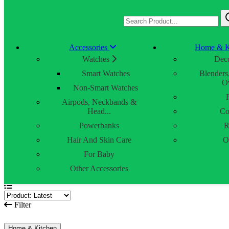
Accessories
Accessories
Home & K
Home & Kitchen
Gadget items
Watches
Deco
Food Suppliment
Smart Watches
Blenders
Health
Ov
Bathroom Items
Non-Smart Watches
Cosmetics
Airpods, Neckbands &
Head...
Co
Powerbanks
R
0
Hair And Skin Care
O
For Baby
Home
/
Home & Kitchen
Other Accessories
Showing 1-24 of 25 Results
Filter
Home & Kitchen