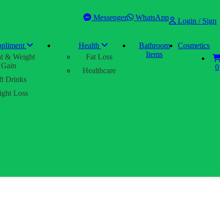
Messenger
WhatsApp
Login / Sign
pliment
Health
Bathroom
Cosmetics
Items
t & Weight
Fat Loss
Gain
0
Healthcare
ft Drinks
ght Loss