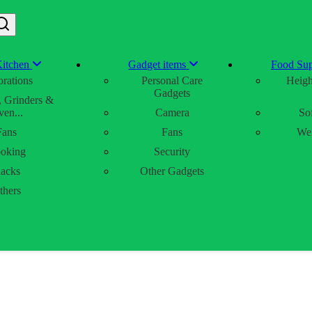
itchen
Gadget items
Food Sup
rations
Personal Care
Heigh
Gadgets
, Grinders &
en...
Camera
So
Fans
Fans
Wei
oking
Security
acks
Other Gadgets
thers