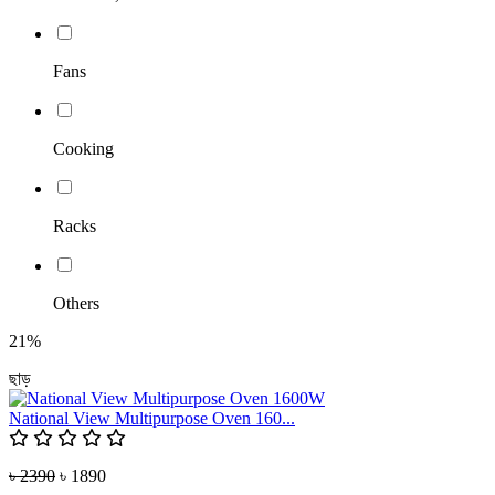
Fans
Cooking
Racks
Others
21%
ছাড়
National View Multipurpose Oven 160...
৳ 2390
৳ 1890